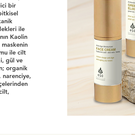
ci bir
itkisel
kanik
kleri ile
nın Kaolin
ci maskenin
u ile cilt
i, gül ve
an; organik
, narenciye,
çelerinden
ilt,