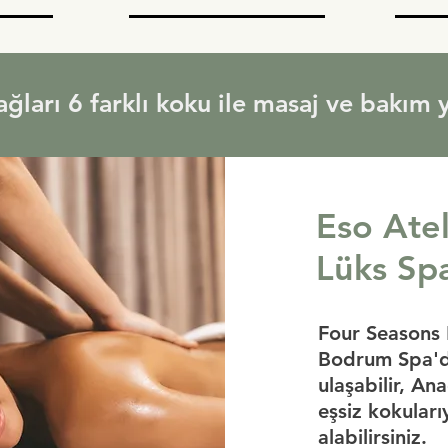
ğları 6 farklı koku ile masaj ve bakım ya
Eso Atel
Lüks Spa
Four Seasons
Bodrum Spa'da
ulaşabilir, A
eşsiz kokular
alabilirsiniz.