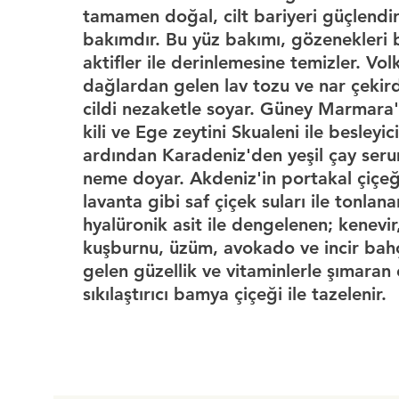
tamamen doğal, cilt bariyeri güçlendiri
bakımdır. Bu yüz bakımı, gözenekleri b
aktifler ile derinlemesine temizler. Vol
dağlardan gelen lav tozu ve nar çekirde
cildi nezaketle soyar. Güney Marmara'
kili ve Ege zeytini Skualeni ile besleyi
ardından Karadeniz'den yeşil çay serum
neme doyar. Akdeniz'in portakal çiçeğ
lavanta gibi saf çiçek suları ile tonlan
hyalüronik asit ile dengelenen; kenevir
kuşburnu, üzüm, avokado ve incir bah
gelen güzellik ve vitaminlerle şımaran c
sıkılaştırıcı bamya çiçeği ile tazelenir.