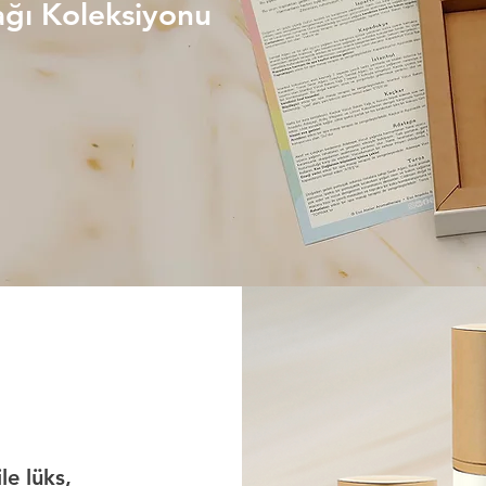
ağı Koleksiyonu
le lüks,