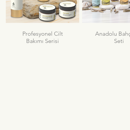
Profesyonel Cilt
Anadolu Bahç
Bakımı Serisi
Seti
Anadolu'nun nadir ve
Benzersiz Doğa
değerli bitkileri ile lüks,
Gardırobunu
tamamen doğal, cilt
bariyeri güçlendirici bir
bakımdır. Bu yüz bakımı,
Anadolu Bahçeler
gözenekleri bitkisel aktifler
Yağı Koleksiyonu
ile derinlemesine temizler.
mevsimden ve Ay
Volkanik dağlardan gelen
ışığında 5 elem
lav tozu ve nar çekirdekleri
ilham alarak tasarl
ile cildi nezaketle soyar.
elementin Anadolu
Güney Marmara'nın Kaolin
bölgesini temsil 
kili ve Ege zeytini Skualeni
farklı kokulara sa
ile besleyici maskenin
Vücut Bakım Y
ardından Karadeniz'den
koleksiyonud